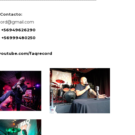
Contacto:
cord@gmail.com
:
+56949626290
:
+56999480250
youtube.com/faqrecord